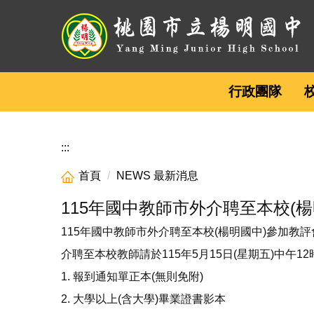
跳
到
主
要
內
行政團隊
容
區
:::
首頁
NEWS 最新消息
115年國中教師市外介聘至本校(
115年國中教師市外介聘至本校(楊明國中)參加教
介聘至本校教師請於115年5月15日(星期五)中午
1. 報到通知單正本(無則免附)
2. 大學以上(含大學)畢業證書影本