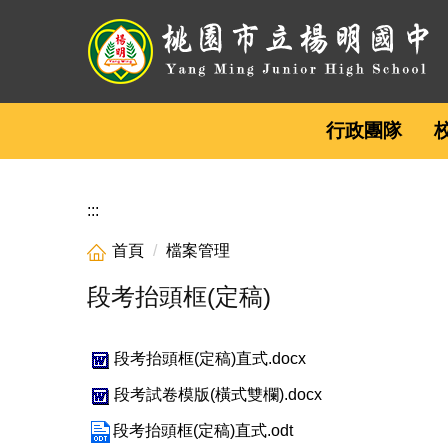
跳
到
主
要
內
行政團隊
容
區
:::
首頁
檔案管理
段考抬頭框(定稿)
段考抬頭框(定稿)直式.docx
段考試卷模版(橫式雙欄).docx
段考抬頭框(定稿)直式.odt