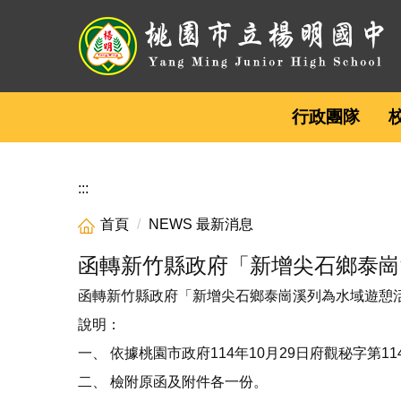
跳
到
主
要
內
行政團隊
容
區
:::
首頁
NEWS 最新消息
函轉新竹縣政府「新增尖石鄉泰崗
函轉新竹縣政府「新增尖石鄉泰崗溪列為水域遊憩
說明：
一、 依據桃園市政府114年10月29日府觀秘字第114
二、 檢附原函及附件各一份。