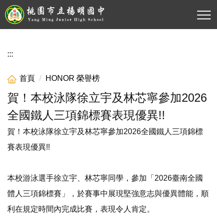
跳
到
主
要
內
:::
容
區
首頁
HONOR 榮譽榜
賀！本校泳隊徐立宇及林芯寧參加2026
全國鐵人三項錦標賽表現優異!!
賀！本校泳隊徐立宇及林芯寧參加2026全國鐵人三項錦標
賽表現優異!!
本校游泳選手徐立宇、林芯寧同學，參加「2026臺南全國
體人三項錦標賽」，於賽事中展現堅強意志與優異體能，順
利在規定時間內完成比賽，表現令人肯定。