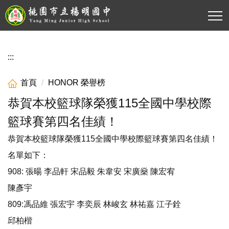
跳
到
主
要
內
:::
容
區
首頁
HONOR 榮譽榜
恭賀本校籃球隊榮獲115全國中學校際
籃球賽第四名佳績！
恭賀本校籃球隊榮獲115全國中學校際籃球賽第四名佳績！
名單如下：
908: 張暘 李品軒 宋品毅 朱韋安 宋廣燊 陳宏宥
陳彥宇
809:馮品維 張宏宇 李奕辰 林峻玄 林祐嘉 江子銓
邱柏楷