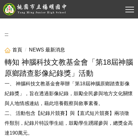
跳
到
主
要
內
:::
容
區
首頁
NEWS 最新消息
轉知 神腦科技文教基金會「第18屆神腦
原鄉踏查影像紀錄獎」活動
一、 神腦科技文教基金會舉辦「第18屆神腦原鄉踏查影像
紀錄獎」，旨在透過影像紀錄，鼓勵全民參與地方文化關懷
與人地情感連結，藉此培養觀察與敘事素養。
二、 活動包含【紀錄片競賽】與【直式短片競賽】兩項徵
件類別，紀錄片特設學生組，鼓勵學生踴躍參與，總獎金高
達190萬元。