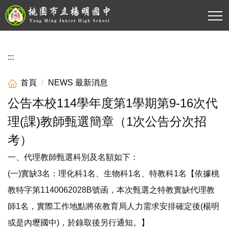
跳
到
主
要
內
:::
容
區
首頁
NEWS 最新消息
公告本校114學年度第1學期第9-16次代
理(課)教師甄選簡章（1次公告分次招
考）
一、代理教師甄選科別及名額如下：
(一)實缺3名：理化科1名、生物科1名、特教科1名【依據桃
教特字第1140062028B號函，本次甄選之特教實缺代理教
師1名，實際工作地點將依教育局人力需求安排確定後(楊明
或是內壢國中)，於錄取後另行通知。】