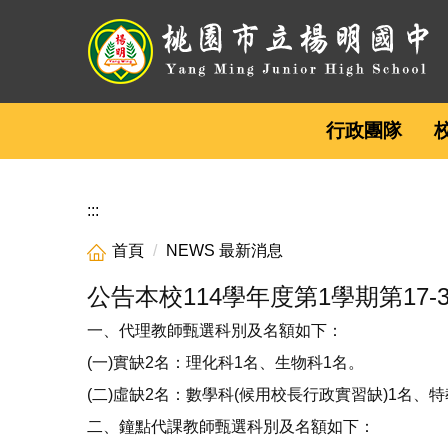
跳
到
主
要
內
行政團隊
容
區
:::
首頁
NEWS 最新消息
公告本校114學年度第1學期第17
一、代理教師甄選科別及名額如下：
(一)實缺2名：理化科1名、生物科1名。
(二)虛缺2名：數學科(候用校長行政實習缺)1名、特
二、鐘點代課教師甄選科別及名額如下：