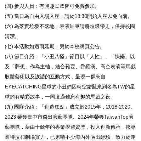
(四) 參與人員：有興趣民眾皆可免費參加。
(五) 當日為自由入場入座，請於18:30開始入座以免向隅。
(六) 為落實垃圾不落地，表演結束請將垃圾帶走，保持校園
清潔。
(七) 本活動如遇雨延期，另於本校網頁公告。
(八) 節目介紹：「小丑八怪」節目以「人性」、「快樂」以
及「夢想」作為主軸，結合雜耍、疊羅漢、高空表演等馬戲
肢體藝術以及詼諧的互動方式，呈現一群來自
EYECATCHING星球的小丑們因時空錯亂來到名為TW的星
球的有精彩故事，一同度過難忘有趣的馬戲之夜。
(九) 團隊介紹：「創造焦點」成立於2015年，2018-2020、
2023 榮獲臺中市傑出演藝團隊、2024年榮獲TaiwanTop演
藝團隊，藉由十餘年的專業學習資歷，投入創新傳承，挾專
業特技和劇場實力，已累積不少海內外演出經驗，致力於運